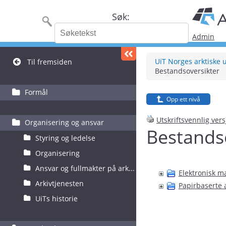
Søk:
Admin
UiT Norges arktiske u
Til fremsiden
Bestandsoversikter
Formål
Opp ett nivå
Utskriftsvennlig ver
Organisering og ansvar
Bestands
Styring og ledelse
Organisering
Ansvar og fullmakter på ark...
Elektronisk ma
Arkivtjenesten
Papirbaserte 
UiTs historie