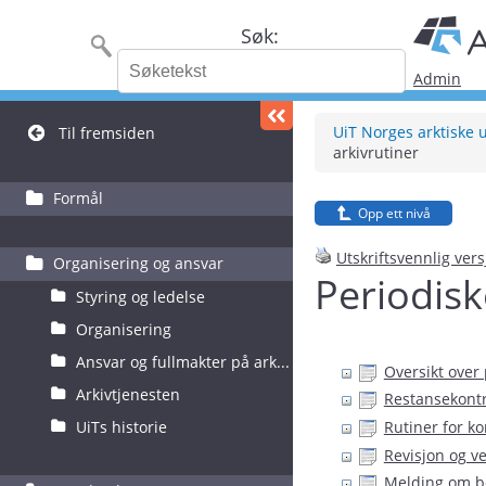
Søk:
Admin
UiT Norges arktiske u
Til fremsiden
arkivrutiner
Formål
Opp ett nivå
Utskriftsvennlig ver
Organisering og ansvar
Periodisk
Styring og ledelse
Organisering
Ansvar og fullmakter på ark...
Oversikt over 
Arkivtjenesten
Restansekontr
Rutiner for ko
UiTs historie
Revisjon og v
Melding om be